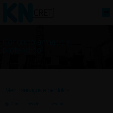
Produto
Concreto armado e
protendido
Menu serviços e produtos
Grautes especiais e supergrautes