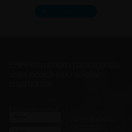
Solicite um orçamento
Entre
em contato para agendar
CONTATO
visita técnica e/ou solicitar
orçamentos
Envie um e-mail:
Nossos dados
de contato