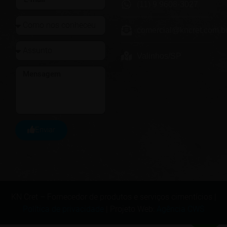
(11) 9 9608-3027
comercial@kncret.com.b
Valinhos/SP
Enviar
KN Cret – Fornecedor de produtos e serviços cimentícios |
Política de privacidade
| Projeto Web:
Agência CWS