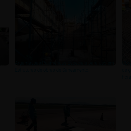
Argamassas Poliméricas Especiais para uso em
Obra
Estruturas de obras de Saneamento.
de g
hora