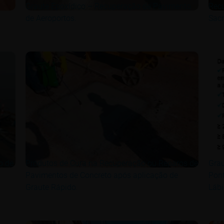
Graute Epoxídico – Recuperação de Pavimento
Recu
de Aeroportos.
Sacr
o de
Produtos de Cura na Recuperação ou Reparos de
Grau
Pavimentos de Concreto após aplicação de
Pont
Graute Rápido.
Lábi