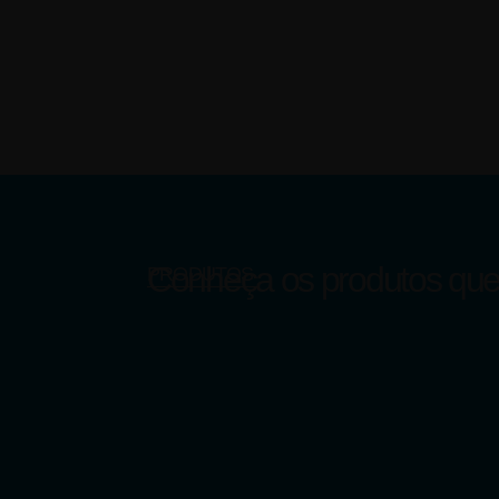
Conheça
os produtos qu
PRODUTOS