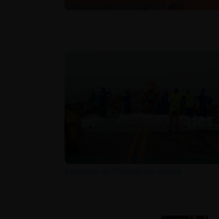
Reparo no pavimento de concreto.
Grautes Cimentícios Rápidos na Recuperaçã
Estruturas de Concreto em Pontes.