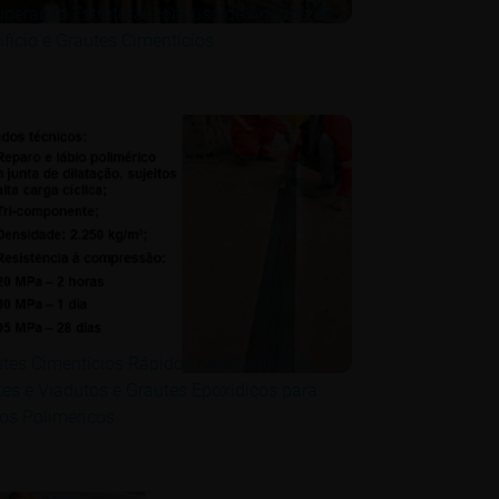
peração Estrutural com uso de Ânodos de
ifício e Grautes Cimentícios.
tes Cimentícios Rápidos para Berços de
es e Viadutos e Grautes Epoxídicos para
os Poliméricos.