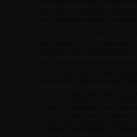
conhecimento e consentimento. Também infor
Apenas retemos as informações coletadas pelo
meios comercialmente aceitáveis ​​para evitar 
Não compartilhamos informações de identificaçã
O nosso site pode ter links para sites externos
e não podemos aceitar responsabilidade por su
Você é livre para recusar a nossa solicitação 
O uso continuado de nosso site será considera
dúvida sobre como lidamos com dados do usuár
O serviço Google AdSense que usamos par
limitar o número de vezes que um determi
Para mais informações sobre o Google AdS
Utilizamos anúncios para compensar os cu
publicidade comportamental usados ​​por e
rastreando anonimamente seus interesses