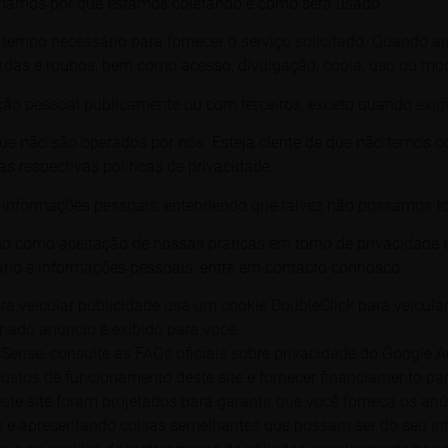
mamos por que estamos coletando e como será usado.
 tempo necessário para fornecer o serviço solicitado. Quando
perdas e roubos, bem como acesso, divulgação, cópia, uso ou mo
o pessoal publicamente ou com terceiros, exceto quando exigid
 que não são operados por nós. Esteja ciente de que não temos c
as respectivas
políticas de privacidade
.
de informações pessoais, entendendo que talvez não possamos f
do como aceitação de nossas práticas em torno de privacidade 
io e informações pessoais, entre em contacto connosco.
a veicular publicidade usa um cookie DoubleClick para veicula
nado anúncio é exibido para você.
ense, consulte as FAQs oficiais sobre privacidade do Google 
stos de funcionamento deste site e fornecer financiamento par
ste site foram projetados para garantir que você forneça os an
 e apresentando coisas semelhantes que possam ser do seu int