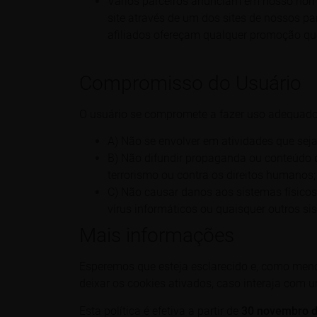
Vários parceiros anunciam em nosso nome
site através de um dos sites de nossos p
afiliados ofereçam qualquer promoção qu
Compromisso do Usuário
O usuário se compromete a fazer uso adequado d
A) Não se envolver em atividades que seja
B) Não difundir propaganda ou conteúdo d
terrorismo ou contra os direitos humanos;
C) Não causar danos aos sistemas físicos 
vírus informáticos ou quaisquer outros 
Mais informações
Esperemos que esteja esclarecido e, como menc
deixar os cookies ativados, caso interaja com 
Esta política é efetiva a partir de
30 novembro d