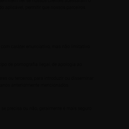
permitem ver se nossos clientes acessaram o
 aplicável, permitir que nossos parceiros
com caráter enunciativo, mas não limitativo:
tipo de pornografia ilegal, de apologia ao
es ou terceiros, para introduzir ou disseminar
 danos anteriormente mencionados.
 se precisa ou não, geralmente é mais seguro