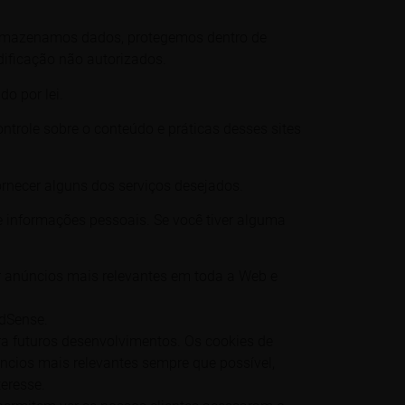
 armazenamos dados, protegemos dentro de
dificação não autorizados.
o por lei.
ontrole sobre o conteúdo e práticas desses sites
ornecer alguns dos serviços desejados.
e informações pessoais. Se você tiver alguma
r anúncios mais relevantes em toda a Web e
AdSense.
a futuros desenvolvimentos. Os cookies de
úncios mais relevantes sempre que possível,
eresse.