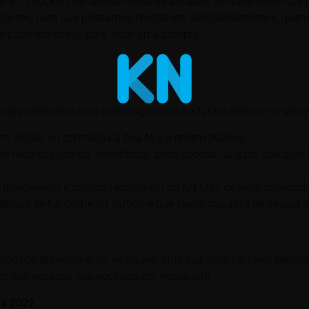
 e os cookies de rastreamento de afiliados simplesmente nos 
arceiros, para que possamos creditá-los adequadamente e, quando
e pode fornecê-lo para fazer uma compra.
os conteúdos e da informação que o KN Cret oferece no site e 
m ilegais ou contrárias à boa fé a à ordem pública;
e natureza racista, xenofóbica,
onde apostar
ou azar, qualquer 
(hardwares) e lógicos (softwares) do KN Cret, de seus fornecedor
sistemas de hardware ou software que sejam capazes de causar
ionado anteriormente, se houver algo que você não tem certeza
um dos recursos que você usa em nosso site.
e 2022.