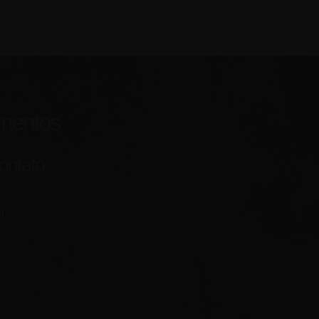
amentos
ontato
r