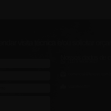
dar visita técnica e/ou solicitar orç
Nossos dados de c
(11) 9 9608-3027
comercial@kncret.com.b
Valinhos/SP