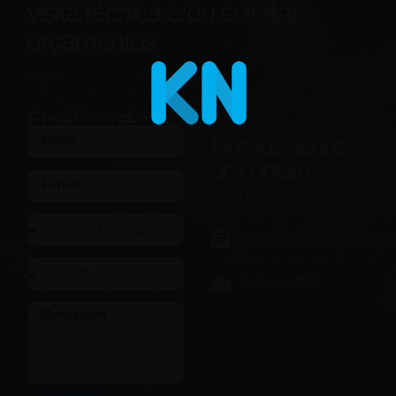
visita técnica e/ou solicitar
orçamentos
Envie um e-mail:
Nossos dados
de contato
(11) 9 9608-3027
comercial@kncret.com.b
Valinhos/SP