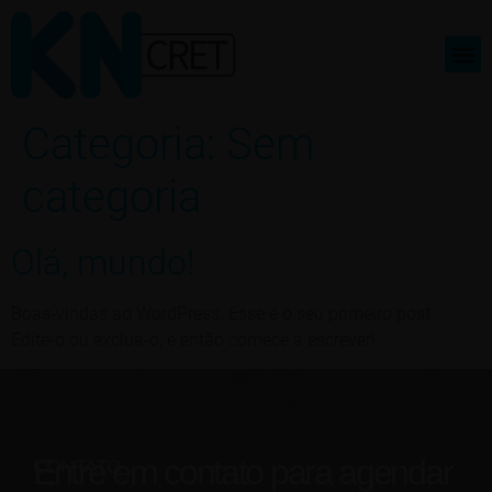
Produto
Categoria:
Sem
categoria
Olá, mundo!
Boas-vindas ao WordPress. Esse é o seu primeiro post.
Edite-o ou exclua-o, e então comece a escrever!
Entre
em contato para agendar
CONTATO